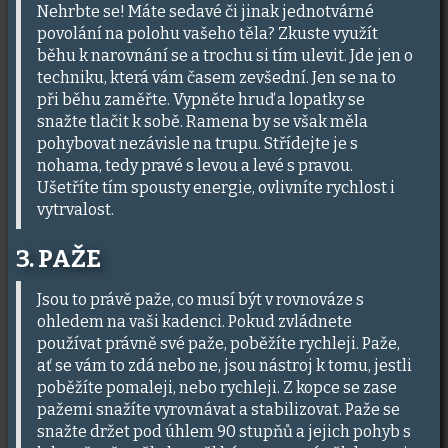
Nehrbte se! Máte sedavé či jinak jednotvárné
povolání na polohu vašeho těla? Zkuste využít
běhu k narovnání se a trochu si tím ulevit. Jde jen o
techniku, která vám časem zevšední. Jen se na to
při běhu zaměřte. Vypněte hruď a lopatky se
snažte tlačit k sobě. Ramena by se však měla
pohybovat nezávisle na trupu. Střídejte je s
nohama, tedy pravé s levou a levé s pravou.
Ušetříte tím spousty energie, ovlivníte rychlost i
vytrvalost.
3. PAŽE
Jsou to právě paže, co musí být v rovnováze s
ohledem na vaši kadenci. Pokud zvládnete
používat právně své paže, poběžíte rychleji. Paže,
ať se vám to zdá nebo ne, jsou nástroj k tomu, jestli
poběžíte pomaleji, nebo rychleji. Z kopce se zase
pažemi snažíte vyrovnávat a stabilizovat. Paže se
snažte držet pod úhlem 90 stupňů a jejich pohyb s