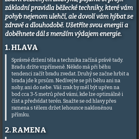
základní pravidla běžecké techniky, které vám
pohyb nejenom ulehčí, ale dovolí vám hýbat se
zdravě a dlouhodobě. Ušetříte svou energii a
doběhnete dál
s menším výdajem energie.
1. HLAVA
Správné držení těla a technika začíná právě tady.
Bradu držte vzpřímeně. Někdo má při běhu
tendenci začít bradu zvedat. Druhý se začne hrbit a
brada jde k prsům. Nedívejte se při běhu ani na
nohy, ani do nebe. Váš zrak by měl být upřen na
bod cca 3-5 metrů před vámi, kde lze optimálně i
číst a předvídat terén. Snažte se od hlavy přes
ramena s tělem držet lehounce nakloněnou
přímku.
2. RAMENA