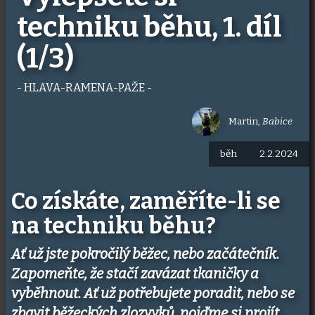
techniku běhu, 1. díl
(1/3)
- HLAVA-RAMENA-PAŽE -
Martin
,
Babice
běh
2.2.2024
Co získáte, zaměříte-li se
na techniku běhu?
Ať už jste pokročilý běžec, nebo začátečník.
Zapomeňte, že stačí zavázat tkaničky a
vyběhnout. Ať už potřebujete poradit, nebo se
zbavit běžeckých zlozvyků, pojďme si projít