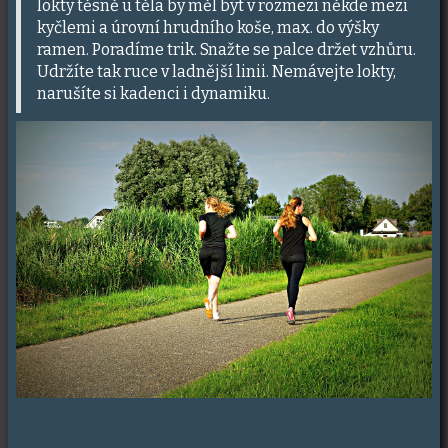
lokty těsně u těla by měl být v rozmezí někde mezi
kyčlemi a úrovní hrudního koše, max. do výšky
ramen. Poradíme trik. Snažte se palce držet vzhůru.
Udržíte tak ruce v ladnější linii. Nemávejte lokty,
narušíte si kadenci i dynamiku.