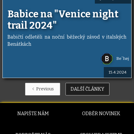
Babice na "Venice night
trail 2024"
Babičtí odletěli na noční běžecký závod v italských
Benátkách
Beˇhej
15.4.2024
DALŠÍ ČLÁNKY
Previous
NAPIŠTE NÁM
ODBĚR NOVINEK