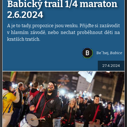
Babický trail 1/4 maraton
2.6.2024
A je to tady, propozice jsou venku. Přijďte si zazávodit
v hlavním závodě, nebo nechat proběhnout děti na
kratších tratích.
Beˇhej
,
Babice
27.4.2024