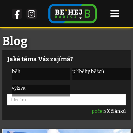
Blog
Jaké téma Vás zajímá?
běh
příběhy běžců
výživa
počet
z
X
článků